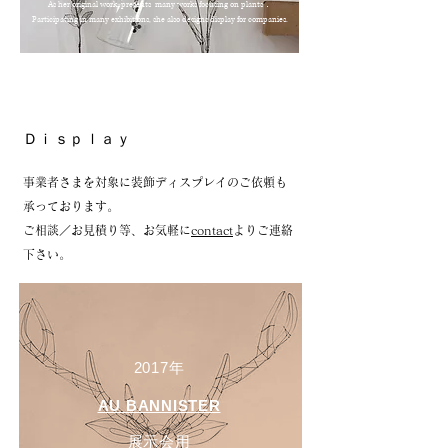
As her original work, presents many works focusing on plants．
​Participating in many exhibitions, she also designs display for companies.
Ｄｉｓｐｌａｙ
事業者さまを対象に装飾ディスプレイのご依頼も
承っております。
ご相談／お見積り等、お気軽に
con
tact
よりご連絡
下さい。
2017年
AU BANNISTER
展示会用