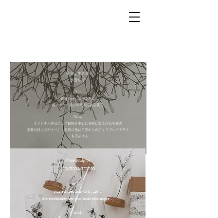
針金造形作家
水野后子
2011-
鉄線を使い制作を開始
鉄ワイヤー独自の基本技術を確立
2014-
オリジナル作品として植物を中心に多岐に渡る作品を発表​
多数の展示会やイベント参加の他に企業からのディスプレイデザイ
ンも手がける
Wire sculptor
KIMIKO MIZUNO
2011-
Started creation with wire，
she establishes her own basic technique．
2014-