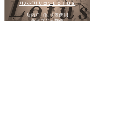
リハビリサロンＬＯＴＵＳ
店内ロゴ回り装飾用
​蓮オブジェ制作
2022年
食堂カフェCOUCOU
店内パーテーション
​枝オブジェ制作